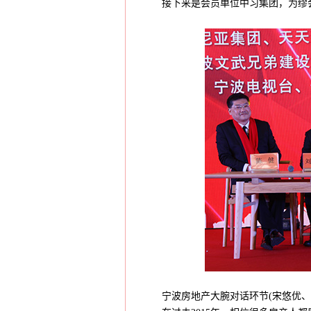
接下来是会员单位中习集团，为缪会
宁波房地产大腕对话环节(宋悠优、