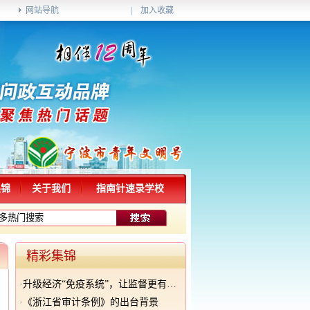
网站导航
|
加入收藏
集锦
关于我们
指南针速录学校
精彩集锦
·
升级经济“免疫系统”，让监督更有力量
·
《浙江省审计条例》的出台背景