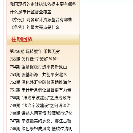
·
我国现行的审计执法依据主要有哪些
·
什么是审计监督全覆盖
·
《条例》对各审计资源整合有哪些新规定
·
《条例》的最大亮点是什么
往期回放
·
第756期 玩转猴年 乐趣无穷
·
755期 怎样做“宁波好爸爸”
·
754期 强基促稳打造平安新象山
·
753期 强基治源 共创平安北仑
·
752期 深化外汇金融普惠助推海丝
·
751期 审计新条例让监督更有力量
·
750期 "法治宁波建设"之法治政府
·
749期 "法治宁波建设"之何谓法治
·
748期 讲述人间真情 珍藏城市记忆
·
747期 宁波最美的乡愁：鄞江古镇
·
746期 绿色祭祀成风尚 低碳过清明