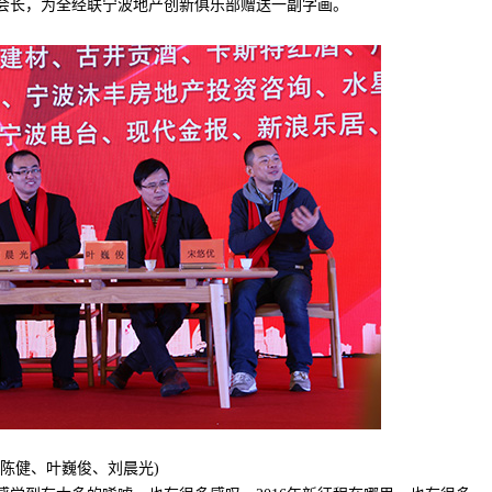
长，为全经联宁波地产创新俱乐部赠送一副字画。
陈健、叶巍俊、刘晨光)