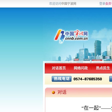
欢迎访问
中国宁波网
登录
会员
对话首页
网络问政
热点民生
对话
“在一起”—