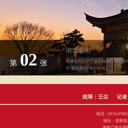
南塘老街
02
第
张
南塘老街位于宁波古城南门外，曾
市“紫线规划”保护区域。
统筹：王尘
记者
电话：0574-876853
地址：灵桥路
国家广电总局网