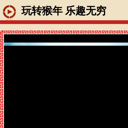
玩转猴年 乐趣无穷