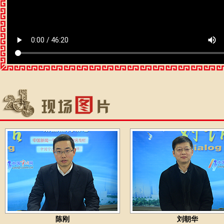
陈刚
刘朝华