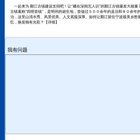
一起来为 鄞江古镇建设支招吧！让“藏在深闺无人识”的鄞江古镇爆发大能量 
古镇素称“四明首镇”，是明州的诞生地，曾做过５００余年的县治和８０余年
治，这里山清水秀、风景优美、人文底蕴深厚。如何让鄞江留住宁波最美乡愁
忆，焕发独有光彩？【详细】
我有问题