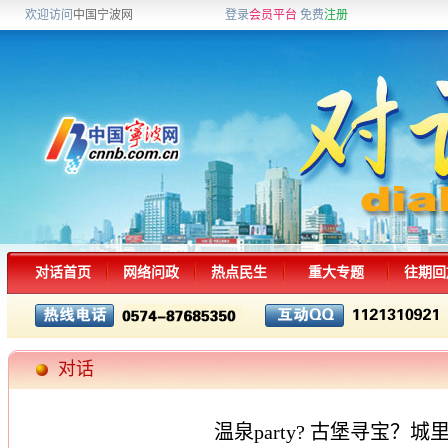
欢迎访问
中国宁波网
登录
会员平台
免费
注册
对话首页
网络问政
热点民生
重大专题
往期回
对话
温泉party? 古堡寻宝？