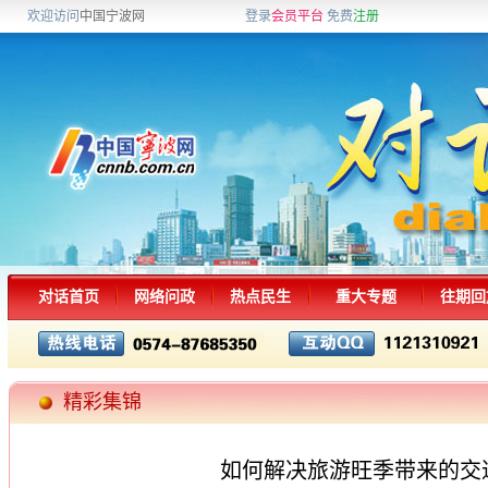
欢迎访问
中国宁波网
登录
会员平台
免费
注册
对话首页
网络问政
热点民生
重大专题
往期回
精彩集锦
如何解决旅游旺季带来的交