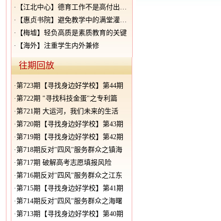
·
【江北中心】德育工作不是高付出低回报
·
【惠贞书院】避免教学中的满堂灌现象
·
【梅墟】轻负高质是素质教育的关键
·
【海外】注重学生内外兼修
往期回放
·
第723期【寻找身边好学校】第44期
·
第722期 "寻找科技金蛋"之专利篇
·
第721期 大运河，我们未来的生活
·
第720期【寻找身边好学校】第43期
·
第719期【寻找身边好学校】第42期
·
第718期反对"四风"服务群众之镇海
·
第717期 破解高考志愿填报风险
·
第716期反对"四风"服务群众之江东
·
第715期【寻找身边好学校】第41期
·
第714期反对"四风"服务群众之海曙
·
第713期【寻找身边好学校】第40期