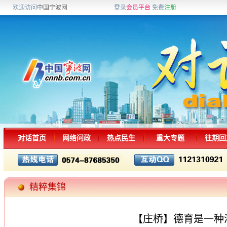
欢迎访问
中国宁波网
登录
会员平台
免费
注册
对话首页
网络问政
热点民生
重大专题
往期回
精粹集锦
【庄桥】德育是一种