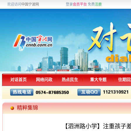
欢迎访问
中国宁波网
登录
会员平台
免费
注册
对话首页
网络问政
热点民生
重大专题
往期回
精粹集锦
【泗洲路小学】注重孩子