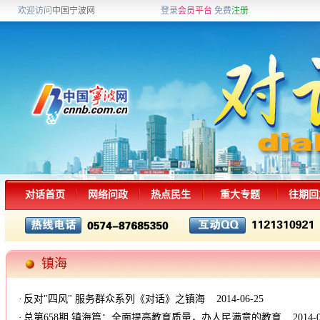
欢迎访问
中国宁波网
登录
会员平台
免费
注册
对话首页
网络问政
热点民生
重大专题
往期回
镇海
·
反对"四风" 服务群众系列《对话》之镇海
2014-06-25
·
总第658期 镇海篇：全面提高教育质量，办人民满意的教育
2014-0