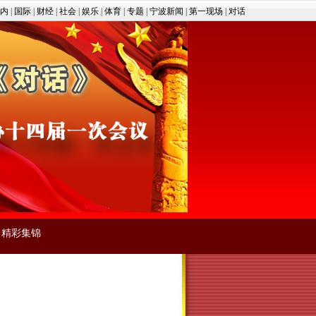
内
|
国际
|
财经
|
社会
|
娱乐
|
体育
|
专题
|
宁波新闻
|
第一现场
|
对话
|
精彩集锦