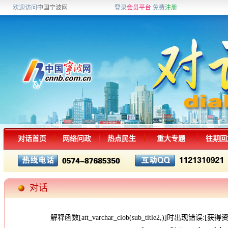
欢迎访问
中国宁波网
登录
会员平台
免费
注册
对话首页
网络问政
热点民生
重大专题
往期回
对话
解释函数[att_varchar_clob(sub_title2,)]时出