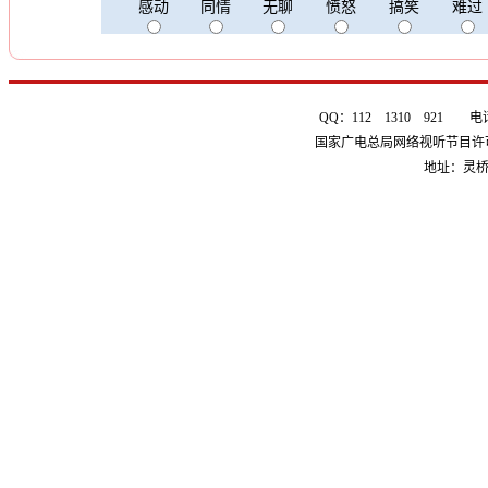
感动
同情
无聊
愤怒
搞笑
难过
QQ：112 1310 921 电话：0
国家广电总局网络视听节目许可证 
地址：灵桥