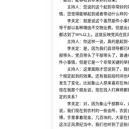
一儆百，能够收到非常好的效果。
主持人：您说的这个起到非常好的效
情，您觉得能够起到或者带动什么样的
李关定：就是说这个虽然是件小事情
导干部以各种理由不交物业费。但是出
都达到了90%以上。这就反映党风在
主持人：你这样一说，真的是起到一
李关定：是，因为我们县领导都已经
部带头，党员带头了干部带头了，普通
件小事情，但是它是一个非常关键的举
主持人：这里面刚才您说到了，我们
个规定起到的效果。还有我前段时间也
发生了变化，比如象山人原来喜欢在休
现在我那个朋友说，现在找人打麻将都
定的关系？
李关定：对，因为象山干部群众，对
说，我们现在到农村的一些会所，农民
博，手里拿着现金，几百块的，大家在
这次正风肃纪当中，我们也听到了这些