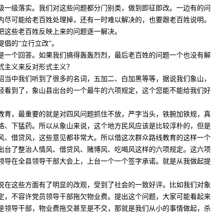
级一级落实。我们对这些问题都分门别类，做到即征即改。一边有的问
内尽可能给老百姓处理掉，还有一时难以解决的，也要跟老百姓说明。
把这些老百姓反映上来的问题逐一解决。
倡的“立行立改”。
一个回答。如果我们搞得轰轰烈烈，最后老百姓的问题一个也没有解
式主义来反对形式主义？
当中我们听到了很多的名词，五加二、白加黑等等，据说我们象山，
经看到了，象山县出台的一个最牛的六项规定，这个您能不能给我们好
育，最重要的就是对四风问题抓住不放，严字当头，铁腕加铁规，真
格、下猛药。所以从象山来说，这个地方民风应该是比较淳朴的，但是
风、借贷风，这些意见都非常大。所以借这次群众路线教育的这样一个
出台了整治人情风、借贷风、赌博风、吃喝风这样的六项规定。这六项
政领导在全县领导干部大会上，上台一个一个签字承诺。就是从我做起提
在这些方面有了明显的改观，受到了社会的一致好评。比如我们对象
定，不容许党员领导干部拖欠物业费。提出这个问题，大家可能看起来
是领导干部，物业费拖交甚至是不交，那就是我们从小的事情做起，杀