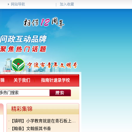
网站导航
|
加入收藏
集锦
关于我们
指南针速录学校
精彩集锦
·
【镇明】小学教育就是在青石板上做雕刻
·
【翰香】文翰振其书香