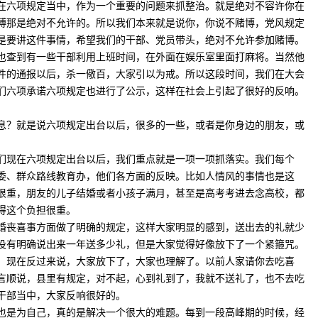
六项规定当中，作为一个重要的问题来抓整治。就是绝对不容许你在
博那是绝对不允许的。所以我们本来就是说你，你说不赌博，党风规定
是要讲这件事情，希望我们的干部、党员带头，绝对不允许参加赌博。
也查到有一些干部利用上班时间，在外面在娱乐室里面打麻将。当然他
件的通报以后，杀一儆百，大家引以为戒。所以这段时间，我们在大会
们六项承诺六项规定也进行了公示，这样在社会上引起了很好的反响。
。
？就是说六项规定出台以后，很多的一些，或者是你身边的朋友，或
现在六项规定出台以后，我们重点就是一项一项抓落实。我们每个
委、群众路线教育办，他们各方面的反映。比如人情风的事情也是这
很重，朋友的儿子结婚或者小孩子满月，甚至是高考考进去念高校，都
得这个负担很重。
丧喜事方面做了明确的规定，这样大家明显的感到，送出去的礼就少
没有明确说出来一年送多少礼，但是大家觉得好像放下了一个紧箍咒。
。现在反过来说，大家放下了，大家也理解了。以前人家请你去吃喜
言顺说，县里有规定，对不起，心到礼到了，我就不送礼了，也不去吃
干部当中，大家反响很好的。
是为自己，真的是解决一个很大的难题。每到一段高峰期的时候，经