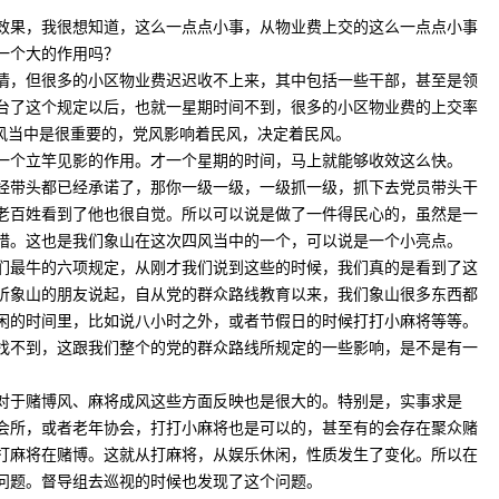
果，我很想知道，这么一点点小事，从物业费上交的这么一点点小事
一个大的作用吗？
，但很多的小区物业费迟迟收不上来，其中包括一些干部，甚至是领
台了这个规定以后，也就一星期时间不到，很多的小区物业费的上交率
民风当中是很重要的，党风影响着民风，决定着民风。
个立竿见影的作用。才一个星期的时间，马上就能够收效这么快。
带头都已经承诺了，那你一级一级，一级抓一级，抓下去党员带头干
老百姓看到了他也很自觉。所以可以说是做了一件得民心的，虽然是一
措。这也是我们象山在这次四风当中的一个，可以说是一个小亮点。
最牛的六项规定，从刚才我们说到这些的时候，我们真的是看到了这
听象山的朋友说起，自从党的群众路线教育以来，我们象山很多东西都
闲的时间里，比如说八小时之外，或者节假日的时候打打小麻将等等。
找不到，这跟我们整个的党的群众路线所规定的一些影响，是不是有一
于赌博风、麻将成风这些方面反映也是很大的。特别是，实事求是
会所，或者老年协会，打打小麻将也是可以的，甚至有的会存在聚众赌
打麻将在赌博。这就从打麻将，从娱乐休闲，性质发生了变化。所以在
问题。督导组去巡视的时候也发现了这个问题。