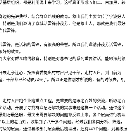
括基层组织，都是利用晚上来学习，这样真正形成五加二、白加黑，较
边的先进典型，结合群众路线的教育。象山我们主要宣传了宁波好人
。特别是我们邀请了京城活雷锋孙茂芳，他是象山人，那就是我们最好
当代雷锋。
雷锋，是活着的雷锋，有很高的荣誉。所以我们邀请孙茂芳活雷锋，
很好的效果。
大家对群众路线教育，特别是对总书记的系列重要讲话，能够深刻领
展走亲连心，按照省委提出村村户户见干部，走村入户。到目前为
家庭，干部都已经动员起来了。所以正是你刚才所说的，有的时候去，机
走村入户跑企业跑重点工程，更重要的是跟老百姓的交流，听取老百
个活动，开展了寻找群众急盼解决的实事难题这样一个活动。通过这个
最期盼最急盼，最突出需要解决的问题都反映上来。各个层面进行梳理
万户以上的老百姓，收集到了八千多个问题。经过我们各类分析、筛选，
村级的层面，通过县级部门层面最后梳理出，还有449个问题，到县级层