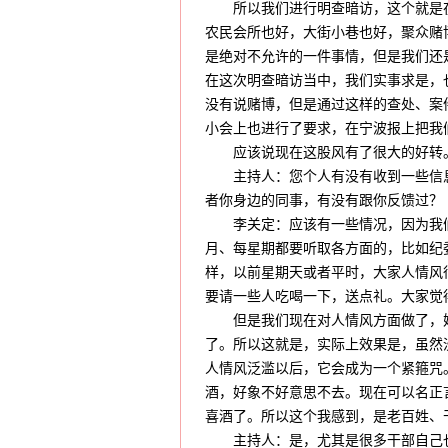
所以我们进行明查暗访，这个就是在
农民会所也好，大街小巷也好，聚众赌
是绝对不允许的一件事情，但是我们还
在这次明查暗访当中，我们实事求是，
没有说赌博，但是通过这样的查处、案
小会上也进行了要求，在宁波报上把我
应该说现在这股风有了很大的好转
主持人：您个人有没有收到一些信息
者你身边的同事，有没有跟你反馈过？
李关定：应该有一些情况，因为我们
月、每星期都要听取各方面的，比如纪
样，以前星期天或者平时，大家人情风
要请一些人吃喝一下，送点礼。大家觉
但是我们现在对人情风方面做了，婚
了。所以这就是，实际上效果是，虽然
人情风泛滥以后，它会成为一个紧箍咒
酒，好象不好意思不去。现在可以名正
喜酒了。所以这个我感到，是老百姓、
主持人：是，尤其是很多干部自己也