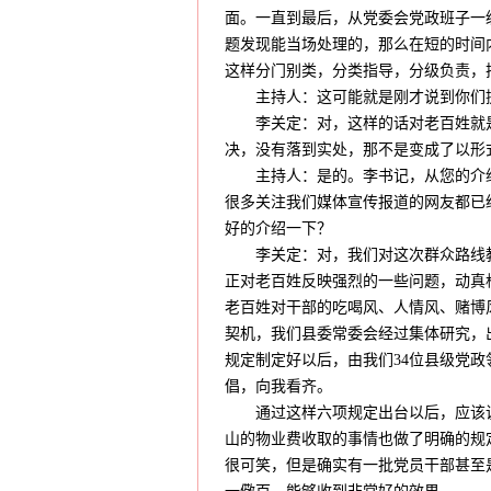
面。一直到最后，从党委会党政班子一
题发现能当场处理的，那么在短的时间
这样分门别类，分类指导，分级负责，
主持人：这可能就是刚才说到你们提
李关定：对，这样的话对老百姓就是
决，没有落到实处，那不是变成了以形
主持人：是的。李书记，从您的介绍
很多关注我们媒体宣传报道的网友都已
好的介绍一下？
李关定：对，我们对这次群众路线教
正对老百姓反映强烈的一些问题，动真
老百姓对干部的吃喝风、人情风、赌博
契机，我们县委常委会经过集体研究，
规定制定好以后，由我们34位县级党
倡，向我看齐。
通过这样六项规定出台以后，应该说
山的物业费收取的事情也做了明确的规
很可笑，但是确实有一批党员干部甚至