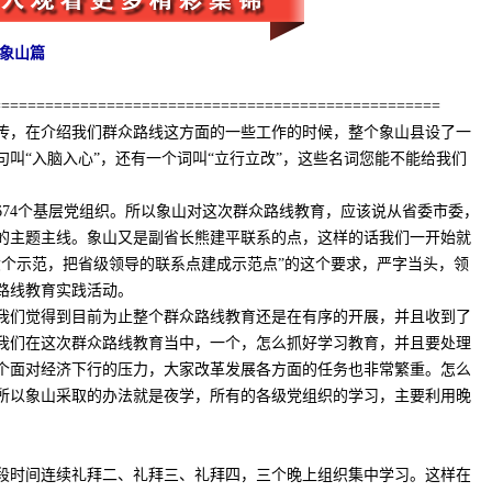
之象山篇
=================================================
，在介绍我们群众路线这方面的一些工作的时候，整个象山县设了一
叫“入脑入心”，还有一个词叫“立行立改”，这些名词您能不能给我们
674个基层党组织。所以象山对这次群众路线教育，应该说从省委市委，
的主题主线。象山又是副省长熊建平联系的点，这样的话我们一开始就
六个示范，把省级领导的联系点建成示范点”的这个要求，严字当头，领
路线教育实践活动。
们觉得到目前为止整个群众路线教育还是在有序的开展，并且收到了
我们在这次群众路线教育当中，一个，怎么抓好学习教育，并且要处理
个面对经济下行的压力，大家改革发展各方面的任务也非常繁重。怎么
所以象山采取的办法就是夜学，所有的各级党组织的学习，主要利用晚
时间连续礼拜二、礼拜三、礼拜四，三个晚上组织集中学习。这样在