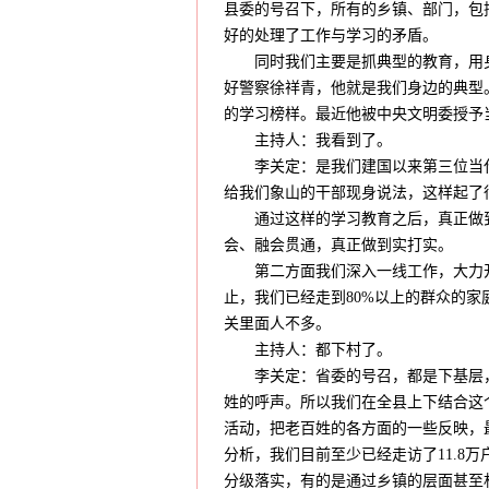
县委的号召下，所有的乡镇、部门，包
好的处理了工作与学习的矛盾。
同时我们主要是抓典型的教育，用身
好警察徐祥青，他就是我们身边的典型
的学习榜样。最近他被中央文明委授予
主持人：我看到了。
李关定：是我们建国以来第三位当代
给我们象山的干部现身说法，这样起了
通过这样的学习教育之后，真正做到
会、融会贯通，真正做到实打实。
第二方面我们深入一线工作，大力开
止，我们已经走到80%以上的群众的
关里面人不多。
主持人：都下村了。
李关定：省委的号召，都是下基层，
姓的呼声。所以我们在全县上下结合这
活动，把老百姓的各方面的一些反映，
分析，我们目前至少已经走访了11.8
分级落实，有的是通过乡镇的层面甚至